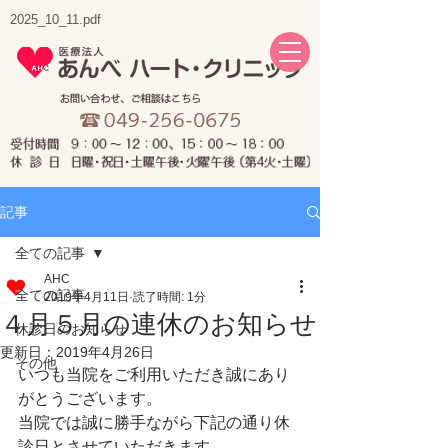
2025_10_11.pdf
記事
全ての記事
AHC
全ての記事
2019年4月11日
読了時間: 1分
４月５月の連休のお知らせ
休診日のお知らせ
更新日：
2019年4月26日
その他
いつも当院をご利用いただき誠にあり
がとうございます。
当院では誠に勝手ながら下記の通り休
診日とさせていただきます。