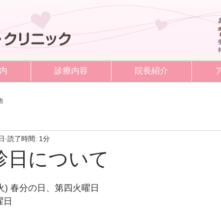
内
診療内容
院長紹介
他
4日
読了時間: 1分
診日について
日(火) 春分の日、第四火曜日
曜日