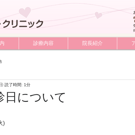
内
診療内容
院長紹介
他
8日
読了時間: 1分
診日について
火)