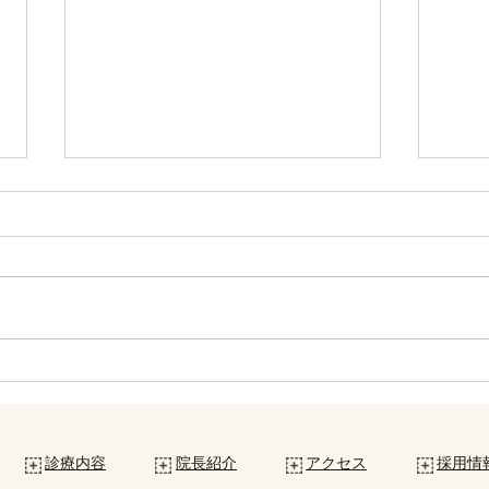
6月の休診日について
5月
診療内容
院長紹介
アクセス
採用情