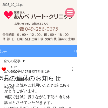
2025_10_11.pdf
記事
全ての記事
AHC
全ての記事
2020年4月27日
読了時間: 1分
5月の連休のお知らせ
休診日のお知らせ
いつも当院をご利用いただき誠にあり
その他
がとうございます。
当院では誠に勝手ながら下記の通り休
診日とさせていただきます。