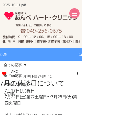
2025_10_11.pdf
記事
全ての記事
AHC
全ての記事
2023年6月28日
読了時間: 1分
7月の休診日について
休診日のお知らせ
7月17日(月)祝日
その他
7月22日(土)第四土曜日〜7月25日(火)第
四火曜日